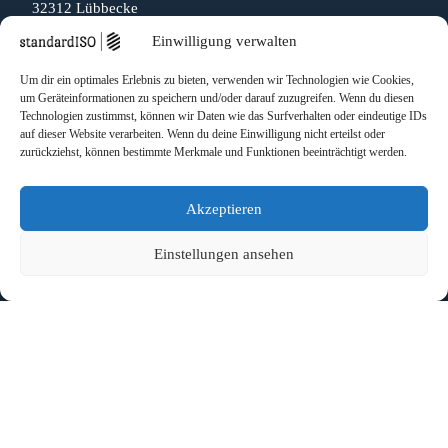
32312 Lübbecke
Einwilligung verwalten
Impressum
Datenschutz
Um dir ein optimales Erlebnis zu bieten, verwenden wir Technologien wie Cookies,
Seiten
um Geräteinformationen zu speichern und/oder darauf zuzugreifen. Wenn du diesen
Technologien zustimmst, können wir Daten wie das Surfverhalten oder eindeutige IDs
Startseite
auf dieser Website verarbeiten. Wenn du deine Einwilligung nicht erteilst oder
zurückziehst, können bestimmte Merkmale und Funktionen beeinträchtigt werden.
Zertifizierung
ISO 9001 für kleine Unternehmen
Fördergelder
Akzeptieren
Kosten der Zertifizierung
Einstellungen ansehen
Angebotsservice
Dauer der Zertifizierung
Berater
Beratungskosten
Ablauf der Zertifizierung
Aufgaben des Beraters
Beraterauswahl
Auswahl des Zertifizierers